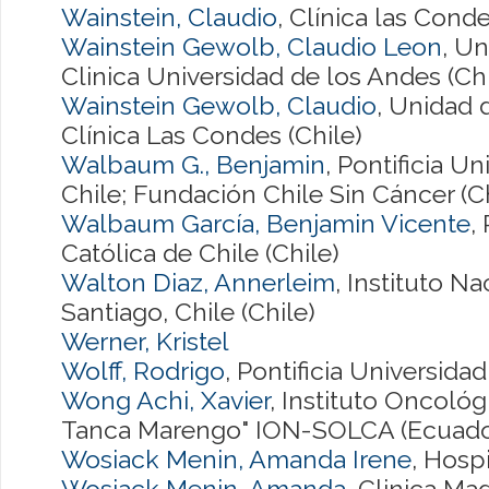
Wainstein, Claudio
, Clínica las Conde
Wainstein Gewolb, Claudio Leon
, Un
Clinica Universidad de los Andes (Chi
Wainstein Gewolb, Claudio
, Unidad 
Clínica Las Condes (Chile)
Walbaum G., Benjamin
, Pontificia U
Chile; Fundación Chile Sin Cáncer (Ch
Walbaum García, Benjamin Vicente
,
Católica de Chile (Chile)
Walton Diaz, Annerleim
, Instituto N
Santiago, Chile (Chile)
Werner, Kristel
Wolff, Rodrigo
, Pontificia Universidad
Wong Achi, Xavier
, Instituto Oncológ
Tanca Marengo" ION-SOLCA (Ecuado
Wosiack Menin, Amanda Irene
, Hosp
Wosiack Menin, Amanda
, Clinica Ma