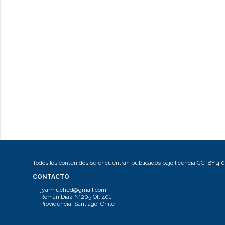
Todos los contenidos se encuentran publicados bajo licencia CC-BY 4.0
CONTACTO
jyarmuched@gmail.com
Román Díaz N°205 Of. 401.
Providencia, Santiago, Chile