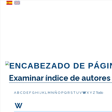
Examinar índice de autores
A
B
C
D
E
F
G
H
I
J
K
L
M
N
Ñ
O
P
Q
R
S
T
U
V
W
X
Y
Z
Todo
W