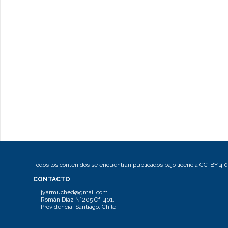
Todos los contenidos se encuentran publicados bajo licencia CC-BY 4.0
CONTACTO
jyarmuched@gmail.com
Román Díaz N°205 Of. 401.
Providencia, Santiago, Chile