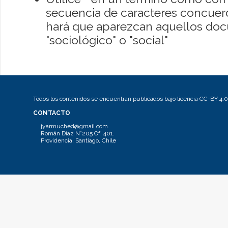
secuencia de caracteres concuerde
hará que aparezcan aquellos do
"sociológico" o "social"
Todos los contenidos se encuentran publicados bajo licencia CC-BY 4.0
CONTACTO
jyarmuched@gmail.com
Román Díaz N°205 Of. 401.
Providencia, Santiago, Chile