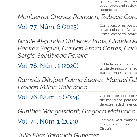
quirúrgica - The infrah
case report and review
technique
Montserrat Chávez Raimann, Rebeca Corder
Vol. 77, Núm. 6 (2025)
Complicaciones postop
cirugía plástica. Parte I
Complicaciones locale
Nicole Alejandra Gutiérrez Púas, Claudia 
Benítez Seguel, Cristian Erazo Cortés, Ca
Sergio Sepúlveda Pereira
Vol. 78, Núm. 1 (2026)
Doble labio como mani
tardía de reacción a re
permanentes. Reporte
Ramsés Billyjoel Palma Suarez, Manuel Fe
Frolilan Millán Golindano
Vol. 76, Núm. 4 (2024)
Uso de exoscopio con 
tridimensional para re
de extremidad inferior.
Gunther Mangelsdorff, Gregorio Maturana 
Vol. 75, Núm. 1 (2023)
Tomo de Resúmenes d
Congreso Chileno e Int
Cirugía
Julio Elias Yarmuch Gutierrez