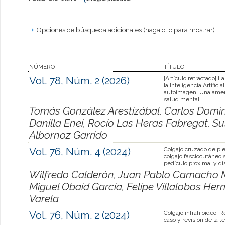
Opciones de búsqueda adicionales (haga clic para mostrar)
NÚMERO
TÍTULO
Vol. 78, Núm. 2 (2026)
[Artículo retractado] L
la Inteligencia Artificial
autoimagen: Una amen
salud mental
Tomás González Arestizábal, Carlos Domí
Danilla Enei, Rocío Las Heras Fabregat, S
Albornoz Garrido
Vol. 76, Núm. 4 (2024)
Colgajo cruzado de pie
colgajo fasciocutáneo 
pedículo proximal y di
Wilfredo Calderón, Juan Pablo Camacho M
Miguel Obaid Garcia, Felipe Villalobos Herm
Varela
Vol. 76, Núm. 2 (2024)
Colgajo infrahioideo: 
caso y revisión de la t