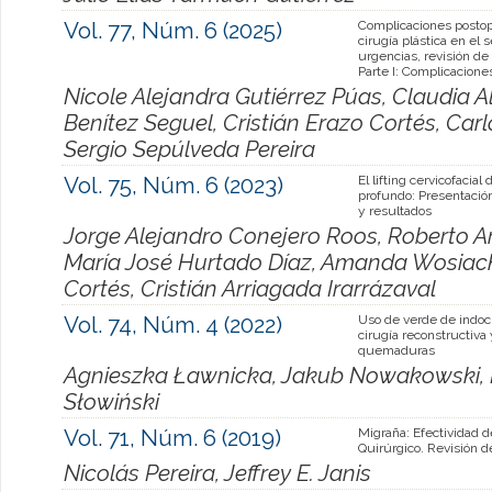
Vol. 77, Núm. 6 (2025)
Complicaciones postop
cirugía plástica en el s
urgencias, revisión de l
Parte I: Complicacione
Nicole Alejandra Gutiérrez Púas, Claudia 
Benítez Seguel, Cristián Erazo Cortés, Ca
Sergio Sepúlveda Pereira
Vol. 75, Núm. 6 (2023)
El lifting cervicofacial
profundo: Presentación
y resultados
Jorge Alejandro Conejero Roos, Roberto A
María José Hurtado Díaz, Amanda Wosiac
Cortés, Cristián Arriagada Irarrázaval
Vol. 74, Núm. 4 (2022)
Uso de verde de indoc
cirugía reconstructiva 
quemaduras
Agnieszka Ławnicka, Jakub Nowakowski, 
Słowiński
Vol. 71, Núm. 6 (2019)
Migraña: Efectividad d
Quirúrgico. Revisión de
Nicolás Pereira, Jeffrey E. Janis