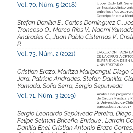
Vol. 70, Núm. 5 (2018)
Upper Body Lift: Serie
un hospital clínico univ
entre los años 2013-2
Descripción de la técn
Stefan Danilla E., Carlos Domínguez C., Jo
Troncoso O., Marco Ríos V., Naomi Yamada T.
Andrades C., Juan Pablo Cisternas V., Cris
P.
Vol. 73, Núm. 2 (2021)
EVOLUCIÓN HACIA LA
DE LA CIRUGÍA ORTO
EXPERIENCIA DE EN 
UNIVERSITARIO.
Cristian Erazo, Maritza Maripangui, Diego
Jara, Patricio Andrades, Stefan Danilla, C
Yamada, Sofia Serra, Sergio Sepulveda
Vol. 71, Núm. 3 (2019)
Análisis del programa
de Cirugía Plástica y 
la Universidad de Chil
egresados 2011-2017
Sergio Leonardo Sepúlveda Pereira, Diego 
Felipe Selman Briceño, Enrique . Larrain 
Danilla Enei, Cristian Antonio Erazo Corte