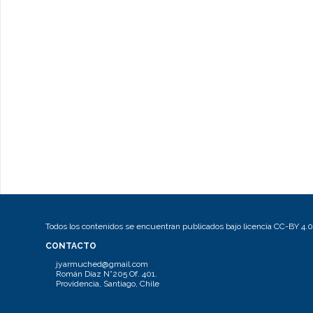
Todos los contenidos se encuentran publicados bajo licencia CC-BY 4.0
CONTACTO
jyarmuched@gmail.com
Román Díaz N°205 Of. 401.
Providencia, Santiago, Chile