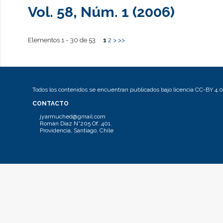
Vol. 58, Núm. 1 (2006)
Elementos 1 - 30 de 53
1
2
>
>>
Todos los contenidos se encuentran publicados bajo licencia CC-BY 4.0
CONTACTO
jyarmuched@gmail.com
Román Díaz N°205 Of. 401.
Providencia, Santiago, Chile