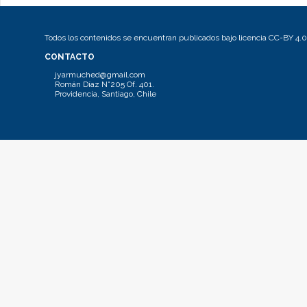
Todos los contenidos se encuentran publicados bajo licencia CC-BY 4.0
CONTACTO
jyarmuched@gmail.com
Román Díaz N°205 Of. 401.
Providencia, Santiago, Chile