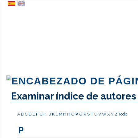
Examinar índice de autores
A
B
C
D
E
F
G
H
I
J
K
L
M
N
Ñ
O
P
Q
R
S
T
U
V
W
X
Y
Z
Todo
P