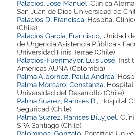
Palacios, Jose Manuel
, Clinica Alem
San Juan de Dios Universidad de Chil
Palacios D, Francisca
, Hospital Clíni
(Chile)
Palacios García, Francisco
, Unidad de
de Urgencia Asistencia Pública - Fac
Universidad Finis Terrae (Chile)
Palacios-Fuenmayor, Luis José
, Inst
Américas AUNA (Colombia)
Palma Albornoz, Paula Andrea
, Hospi
Palma Montero, Constanza
, Hospita
Universidad del Desarrollo (Chile)
Palma Suarez, Ramses B.
, Hospital C
Seguridad (Chile)
Palma Suarez, Ramsés Billyjoel
, Clí
SPA Santiago (Chile)
Palominos, Gonzalo
, Pontificia Univ