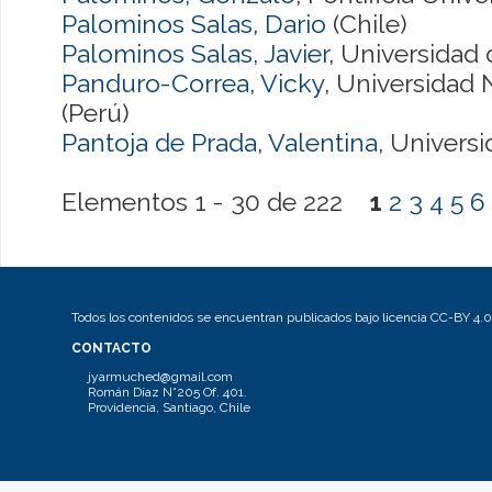
Palominos Salas, Dario
(Chile)
Palominos Salas, Javier
, Universidad 
Panduro-Correa, Vicky
, Universidad 
(Perú)
Pantoja de Prada, Valentina
, Universi
Elementos 1 - 30 de 222
1
2
3
4
5
6
Todos los contenidos se encuentran publicados bajo licencia CC-BY 4.0
CONTACTO
jyarmuched@gmail.com
Román Díaz N°205 Of. 401.
Providencia, Santiago, Chile