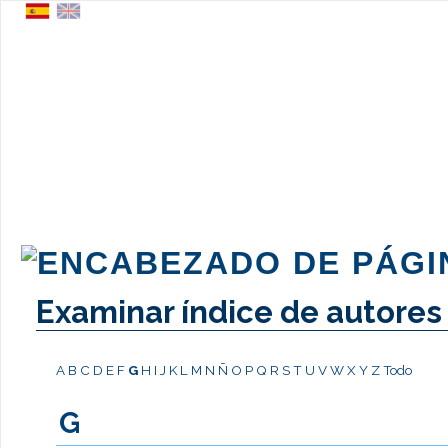
Examinar índice de autores
A
B
C
D
E
F
G
H
I
J
K
L
M
N
Ñ
O
P
Q
R
S
T
U
V
W
X
Y
Z
Todo
G