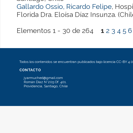
Gallardo Ossio, Ricardo Felipe
, Hosp
Florida Dra. Eloísa Díaz Insunza. (Chil
Elementos 1 - 30 de 264
1
2
3
4
5
6
Todos los contenidos se encuentran publicados bajo licencia CC-BY 4.0
CONTACTO
jyarmuched@gmail.com
Román Díaz N°205 Of. 401.
Providencia, Santiago, Chile