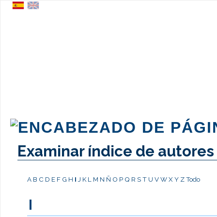
Examinar índice de autores
A
B
C
D
E
F
G
H
I
J
K
L
M
N
Ñ
O
P
Q
R
S
T
U
V
W
X
Y
Z
Todo
I