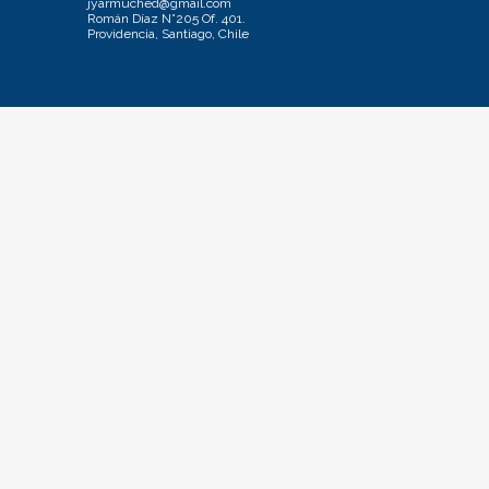
jyarmuched@gmail.com
Román Díaz N°205 Of. 401.
Providencia, Santiago, Chile