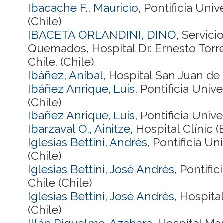
Ibacache F., Mauricio
, Pontificia Uni
(Chile)
IBACETA ORLANDINI, DINO
, Servici
Quemados, Hospital Dr. Ernesto Torr
Chile. (Chile)
Ibáñez, Aníbal
, Hospital San Juan de 
Ibáñez Anrique, Luis
, Pontificia Univ
(Chile)
Ibañez Anrique, Luis
, Pontificia Univ
Ibarzaval O., Ainitze
, Hospital Clínic 
Iglesias Bettini, Andrés
, Pontificia U
(Chile)
Iglesias Bettini, José Andrés
, Pontifi
Chile (Chile)
Iglesias Bettini, José Andrés
, Hospit
(Chile)
Illán Riquelme, Azahara
, Hospital Ma