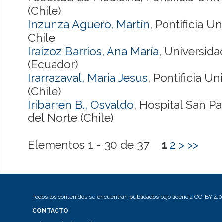
(Chile)
Inzunza Aguero, Martín
, Pontificia U
Chile
Iraizoz Barrios, Ana María
, Universid
(Ecuador)
Irarrazaval, Maria Jesus
, Pontificia U
(Chile)
Iribarren B., Osvaldo
, Hospital San P
del Norte (Chile)
Elementos 1 - 30 de 37
1
2
>
>>
Todos los contenidos se encuentran publicados bajo licencia CC-BY 4.0
CONTACTO