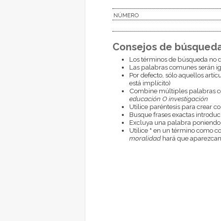
NÚMERO
Consejos de búsqueda
Los términos de búsqueda no d
Las palabras comunes serán i
Por defecto, sólo aquellos artí
está implícito)
Combine múltiples palabras 
educación O investigación
Utilice paréntesis para crear c
Busque frases exactas introduci
Excluya una palabra poniendo
Utilice
*
en un término como com
moralidad
hará que aparezcan 