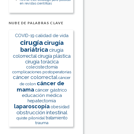
en revistas científicas
NUBE DE PALABRAS CLAVE
calidad de vida
COVID-19
cirugía
cirugía
bariátrica
cirugía
colorrectal
cirugía plástica
cirugía torácica
colecistectomía
complicaciones postoperatorias
cáncer colorrectal
cáncer
cáncer de
de colon
mama
cáncer gástrico
educación médica
hepatectomía
laparoscopía
obesidad
obstrucción intestinal
quiste pilonidal
tratamiento
trauma