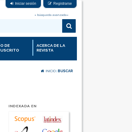
Iniciar sesión
Registrarse
» búsqueda avanzada«
ÍO DE
ACERCA DE LA
USCRITO
REVISTA
INICIO
BUSCAR
|
INDEXADA EN