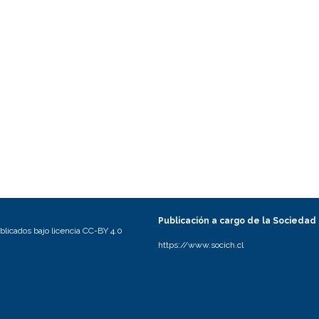
Publicación a cargo de la Sociedad
licados bajo licencia CC-BY 4.0
https://www.socich.cl