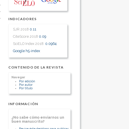
INDICADORES
SJR 2018
0.11
CiteScore 2018
0.09
SciELO Index 2018:
0.0964
Google h5-index
CONTENIDO DE LA REVISTA
Navegar
Por edición
Por autor
Por título
INFORMACIÓN
¿No sabe cómo enviarnos un
buen manuscrito?
Revise éste decálogo para publicar