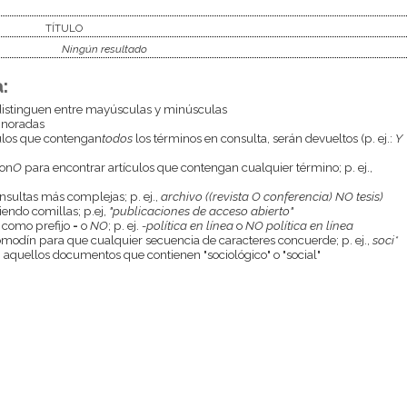
TÍTULO
Ningún resultado
:
istinguen entre mayúsculas y minúsculas
gnoradas
culos que contengan
todos
los términos en consulta, serán devueltos (p. ej.:
Y
con
O
para encontrar artículos que contengan cualquier término; p. ej.,
onsultas más complejas; p. ej.,
archivo ((revista O conferencia) NO tesis)
endo comillas; p.ej,
"publicaciones de acceso abierto"
 como prefijo
-
o
NO
; p. ej.
-política en línea
o
NO política en línea
odín para que cualquier secuencia de caracteres concuerde; p. ej.,
soci*
aquellos documentos que contienen "sociológico" o "social"