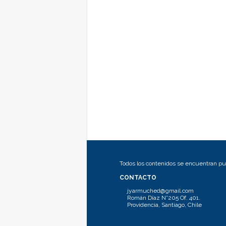
Todos los contenidos se encuentran pub
CONTACTO
jyarmuched@gmail.com
Román Díaz N°205 Of. 401.
Providencia, Santiago, Chile