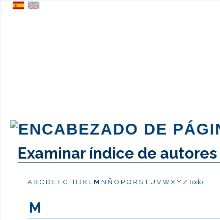
Examinar índice de autores
A
B
C
D
E
F
G
H
I
J
K
L
M
N
Ñ
O
P
Q
R
S
T
U
V
W
X
Y
Z
Todo
M