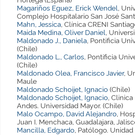
Magariños Eguez, Erick Wendel
, Uni
Complejo Hospitalario San José Sant
Mahn, Jessica
, Clínica CRENI Santiag
Maida Medina, Oliver Daniel
, Univers
Maldonado J., Daniela
, Pontificia Un
(Chile)
Maldonado L., Carlos
, Pontificia Uni
(Chile)
Maldonado Olea, Francisco Javier
, U
Maule
Maldonado Schoijet, Ignacio
(Chile)
Maldonado Schoijet, Ignacio
, Clinic
Andes. Universidad Mayor. (Chile)
Malo Ocampo, David Alejandro
, Hosp
Juan I. Menchaca, Guadalajara, Jalis
Mancilla, Edgardo
, Patólogo. Unidad