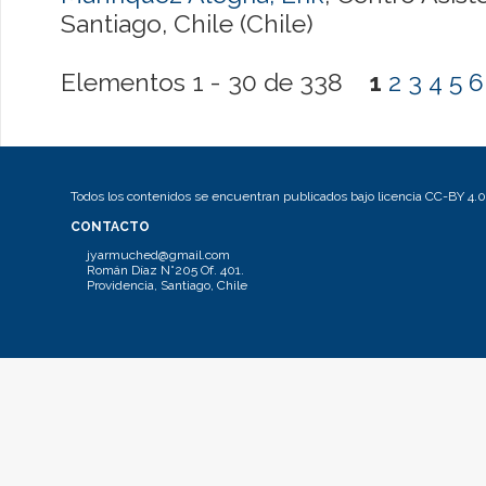
Santiago, Chile (Chile)
Elementos 1 - 30 de 338
1
2
3
4
5
6
Todos los contenidos se encuentran publicados bajo licencia CC-BY 4.0
CONTACTO
jyarmuched@gmail.com
Román Díaz N°205 Of. 401.
Providencia, Santiago, Chile