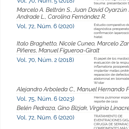
Vol. 70, Núm. 5 (2018)
trauma: presentación t
Marcelo A. Beltrán S., Juan David Oyarzún 
Andrade L., Carolina Fernández R.
Vol. 72, Núm. 6 (2020)
Estudio comparativo d
diagnóstica preoperator
confirmación laparoscó
hiatal
Italo Braghetto, Nicole Cuneo, Marcelo Z
Piñeres, Manuel Figueroa-Giralt
Vol. 70, Núm. 2 (2018)
El papel de los mastoci
evaluación de la resp
inflamatoria posoperato
implantar mallas protés
reparación de defectos
abdominal en biomodel
Wistar
Alejandro Arboleda C., Manuel Hernando Fra
Vol. 75, Núm. 6 (2023)
Hernia pulmonar espo
reporte de caso
Belén Pedraza, Gino Bizjak, Virginia Linacr
Vol. 72, Núm. 6 (2020)
TRATAMIENTO DE
EVENTRACIONES GIG
CIRUGÍA DE SEPARAC
COMPONENTES MÁS 