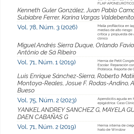
FLAP APONEURÓTICO
Kenneth Guler González, Juan Pablo Cama
Subiabre Ferrer, Karina Vargas Valdebenit
Vol. 78, Núm. 3 (2026)
Malla profiláctica en l
medias de alto riesgo: 
crítica y propuesta de
clínico
Miguel Andrés Sierra Duque, Orlando Favio
Antônio de Sá Ribeiro
Vol. 71, Núm. 1 (2019)
Hernia de Petit Congé
Escolar. Reparación co
Protésica. Reporte de 
Luis Enrique Sánchez-Sierra, Roberto Matí
Montoya-Reales, Josue F. Rodas-Andino, 
Bueso
Vol. 75, Núm. 2 (2023)
Apendicitis aguda en 
epigástrica: Caso Clíni
YANKEL ANDREY SANCHEZ G, MAYELA GU
DAEN CABAÑAS G
Vol. 71, Núm. 2 (2019)
Hernia interna de cieg
hiato de Winslow