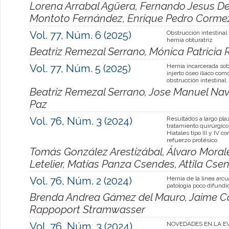
Lorena Arrabal Agüera, Fernando Jesus De
Montoto Fernández, Enrique Pedro Cormez
Vol. 77, Núm. 6 (2025)
Obstrucción intestinal
hernia obturatriz
Beatriz Remezal Serrano, Mónica Patricia R
Vol. 77, Núm. 5 (2025)
Hernia incarcerada sob
injerto óseo ilíaco co
obstrucción intestinal:
Beatriz Remezal Serrano, Jose Manuel Nava
Paz
Vol. 76, Núm. 3 (2024)
Resultados a largo pla
tratamiento quirúrgico
Hiatales tipo III y IV co
refuerzo protésico
Tomás González Arestizábal, Álvaro Moral
Letelier, Matías Panza Csendes, Attila Cs
Vol. 76, Núm. 2 (2024)
Hernia de la linea arcu
patologia poco difundi
Brenda Andrea Gámez del Mauro, Jaime Ca
Rappoport Stramwasser
Vol. 76, Núm. 3 (2024)
NOVEDADES EN LA E