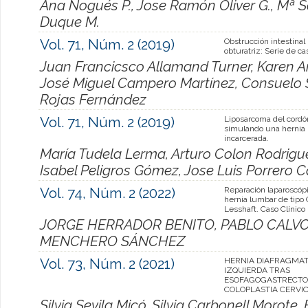
Ana Nogués P., Jose Ramón Oliver G., Mª S
Duque M.
Vol. 71, Núm. 2 (2019)
Obstrucción intestinal 
obturatriz: Serie de ca
Juan Francicsco Allamand Turner, Karen An
José Miguel Campero Martínez, Consuelo S
Rojas Fernández
Vol. 71, Núm. 2 (2019)
Liposarcoma del cordó
simulando una hernia 
incarcerada.
María Tudela Lerma, Arturo Colon Rodrigu
Isabel Peligros Gómez, Jose Luis Porrero C
Vol. 74, Núm. 2 (2022)
Reparación laparoscóp
hernia lumbar de tipo 
Lesshaft. Caso Clínico
JORGE HERRADOR BENITO, PABLO CALVO
MENCHERO SÁNCHEZ
Vol. 73, Núm. 2 (2021)
HERNIA DIAFRAGMAT
IZQUIERDA TRAS
ESOFAGOGASTRECTO
COLOPLASTIA CERVI
Silvia Sevila Micó, Silvia Carbonell Morote, 