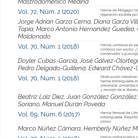
Mastrodomenico Medina
Vol. 72, Núm. 2 (2020)
Hernia de Morgagni bil
reparación asistida por
Jorge Adrian Garza Cerna, Diana Garza Vil
Tapia, Marco Antonio Hernandez Guedea,
Maldonado
Vol. 70, Núm. 1 (2018)
Hernia umbilical en p
cirróticos con ascitis. 
conservador o quirúrg
Doyler Cubas-García, José Gálvez-Olortegu
Pedro Delgado-Guillena, Edward Chávez-
Vol. 70, Núm. 1 (2018)
Obstrucción intestinal
hernia estrangulada en
prevesical: presentaci
y revisión de la literat
Beatriz Laiz Díez, Juan González González,
Soriano, Manuel Durán Poveda
Vol. 69, Núm. 6 (2017)
Hernia femoral de Litt
estrangulada. Reporte
clínico
Marco Núñez Cámara, Hemberly Núñez M
Hernia diafragmática 