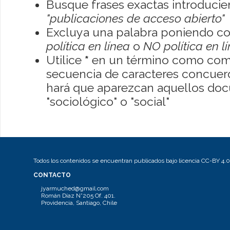
Busque frases exactas introducien
"publicaciones de acceso abierto"
Excluya una palabra poniendo co
política en línea
o
NO política en l
Utilice
*
en un término como como
secuencia de caracteres concuerde
hará que aparezcan aquellos do
"sociológico" o "social"
Todos los contenidos se encuentran publicados bajo licencia CC-BY 4.0
CONTACTO
jyarmuched@gmail.com
Román Díaz N°205 Of. 401.
Providencia, Santiago, Chile