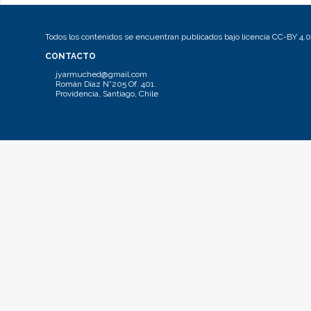
Todos los contenidos se encuentran publicados bajo licencia CC-BY 4.0
CONTACTO
jyarmuched@gmail.com
Román Díaz N°205 Of. 401.
Providencia, Santiago, Chile