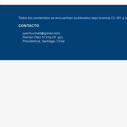
Todos los contenidos se encuentran publicados bajo licencia CC-BY 4.0
CONTACTO
jyarmuched@gmail.com
Román Díaz N°205 Of. 401.
Providencia, Santiago, Chile