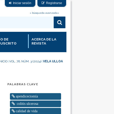
Iniciar sesión
Registrarse
» búsqueda avanzada«
ÍO DE
ACERCA DE LA
USCRITO
REVISTA
INICIO
VOL. 76, NÚM. 3 (2024)
VELA ULLOA
|
|
PALABRAS CLAVE
apendicectomía
colitis ulcerosa
calidad de vida