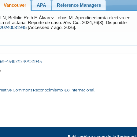
Vancouver
APA
Reference Managers
l
N,
Bellolio Roth
F,
Álvarez Lobos
M. Apendicectomía electiva en
osa refractaria: Reporte de caso.
Rev Cir.
. 2024;76(3). Disponible
920240031945
[Accessed 7 ago. 2026].
s2452-454920240031945
a
Creative Commons Reconocimiento 4.0 Internacional
.
Publicación a cargo de la Sociedad