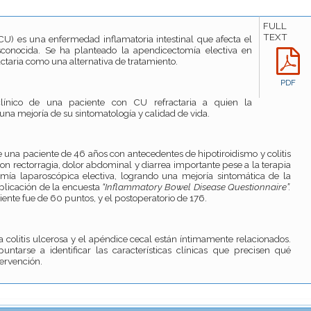
FULL
TEXT
 (CU) es una enfermedad inflamatoria intestinal que afecta el
esconocida. Se ha planteado la apendicectomía electiva en
actaria como una alternativa de tratamiento.
PDF
línico de una paciente con CU refractaria a quien la
una mejoría de su sintomatología y calidad de vida.
e una paciente de 46 años con antecedentes de hipotiroidismo y colitis
on rectorragia, dolor abdominal y diarrea importante pese a la terapia
mía laparoscópica electiva, logrando una mejoría sintomática de la
plicación de la encuesta
“Inflammatory Bowel Disease Questionnaire”.
iente fue de 60 puntos, y el postoperatorio de 176.
a colitis ulcerosa y el apéndice cecal están íntimamente relacionados.
untarse a identificar las características clínicas que precisen qué
tervención.