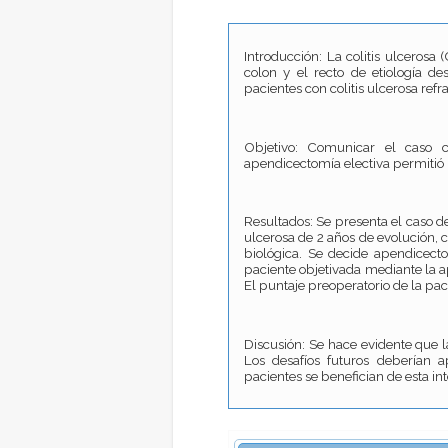
Introducción: La colitis ulcerosa
colon y el recto de etiología d
pacientes con colitis ulcerosa refr
Objetivo: Comunicar el caso c
apendicectomía electiva permitió 
Resultados: Se presenta el caso d
ulcerosa de 2 años de evolución, c
biológica. Se decide apendicecto
paciente objetivada mediante la a
El puntaje preoperatorio de la pac
Discusión: Se hace evidente que l
Los desafíos futuros deberían ap
pacientes se benefician de esta in