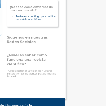
¿No sabe cómo enviarnos un
buen manuscrito?
Revise éste decálogo para publicar
en revistas científicas
Síguenos en nuestras
Redes Sociales
¿Quieres saber como
funciona una revista
científica?
Puedes escuchar la visión de nuestros
Editores en las siguientes plataformas de
Podcast
 de Cirujanos de Chile