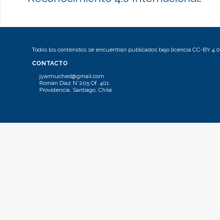
Todos los contenidos se encuentran publicados bajo licencia CC-BY 4.0
CONTACTO
jyarmuched@gmail.com
Román Díaz N°205 Of. 401.
Providencia, Santiago, Chile