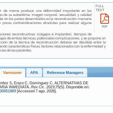
FULL
TEXT
cer de mama produce una deformidad importante en las
as de su autoestima, imagen corporal, sexualidad, y calidad
dar en los países desarrollados es la reconstrucción mamaria
n pocas contraindicaciones absolutas para realizar alguna
PDF
pciones reconstructivas (colgajos e implantes), tiempos de
tajas de ambas técnicas, potenciales complicaciones, y se propone un
cción de la técnica de reconstrucción debería ser decidida entre la
ando características físicas, factores relacionados con la enfermedad y
cias de las pacientes.
Vancouver
APA
Reference Managers
nítez
S,
Erazo
C,
Domínguez
C. ALTERNATIVAS DE
IA INMEDIATA.
Rev Cir.
. 2023;75(5). Disponible en:
230051889
[Accessed 7 ago. 2026].