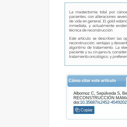
La mastectomía total por cán
pacientes, con alteraciones sever
de vida en general. El gold están
inmediata, y actualmente existe
técnica de reconstrucción.
Este artículo se describen las o
reconstrucción, ventajas y desven
algoritmo de tratamiento. La ele
paciente y su cirujano/a, consider
tratamiento oncológico, y preferen
Cómo citar este artículo
Albornoz
C,
Sepúlveda
S,
Be
RECONSTRUCCIÓN MAMAR
doi:
10.35687/s2452-454920
Copiar