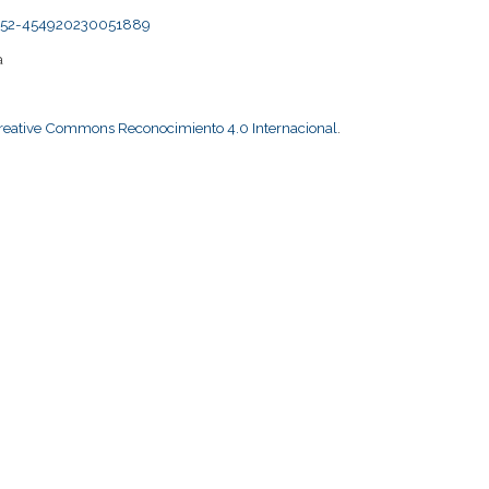
s2452-454920230051889
a
Creative Commons Reconocimiento 4.0 Internacional
.