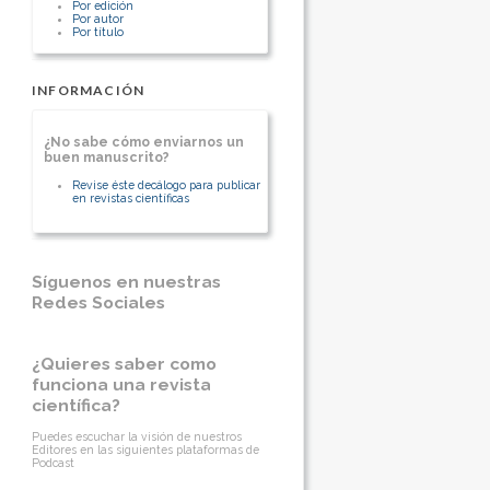
Por edición
[Ver otros artículos de este autor]
Por autor
Por título
INFORMACIÓN
¿No sabe cómo enviarnos un
buen manuscrito?
Revise éste decálogo para publicar
en revistas científicas
Síguenos en nuestras
Redes Sociales
¿Quieres saber como
funciona una revista
científica?
Puedes escuchar la visión de nuestros
Editores en las siguientes plataformas de
Podcast