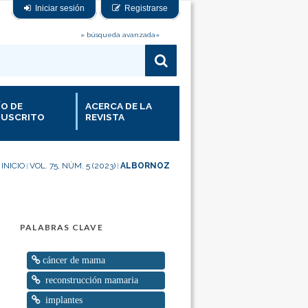
Iniciar sesión
Registrarse
» búsqueda avanzada«
ÍO DE
ACERCA DE LA
USCRITO
REVISTA
INICIO
VOL. 75, NÚM. 5 (2023)
ALBORNOZ
|
|
PALABRAS CLAVE
cáncer de mama
reconstrucción mamaria
implantes