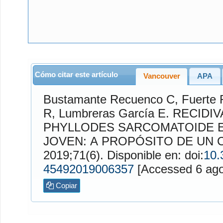
Cómo citar este artículo
Vancouver
APA
Bustamante Recuenco
C,
Fuerte 
R,
Lumbreras García
E. RECIDIVA DE TUMOR
PHYLLODES SARCOMATOIDE 
JOVEN: A PROPÓSITO DE UN 
2019;71(6). Disponible en: doi:
10.
45492019006357
[Accessed
Copiar