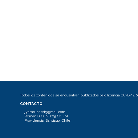
Todos los contenidos se encuentran publicados bajo licencia CC-BY 4.0
CONTACTO
jyarmuched@gmail.com
Román Díaz N°205 Of. 401.
Providencia, Santiago, Chile