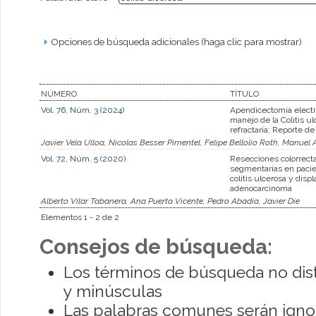
Opciones de búsqueda adicionales (haga clic para mostrar)
NÚMERO
TÍTULO
Vol. 76, Núm. 3 (2024)
Apendicectomía electi
manejo de la Colitis u
refractaria: Reporte de
Javier Vela Ulloa, Nicolas Besser Pimentel, Felipe Bellolio Roth, Manuel
Vol. 72, Núm. 5 (2020)
Resecciones colorrect
segmentarias en paci
colitis ulcerosa y displ
adenocarcinoma
Alberto Vilar Tabanera, Ana Puerta Vicente, Pedro Abadía, Javier Die
Elementos 1 - 2 de 2
Consejos de búsqueda:
Los términos de búsqueda no dis
y minúsculas
Las palabras comunes serán igno