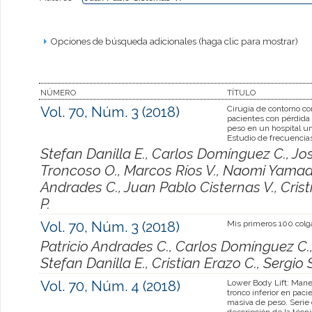
Opciones de búsqueda adicionales (haga clic para mostrar)
NÚMERO
TÍTULO
Vol. 70, Núm. 3 (2018)
Cirugía de contorno co
pacientes con pérdida
peso en un hospital uni
Estudio de frecuencia
Stefan Danilla E., Carlos Domínguez C., Jo
Troncoso O., Marcos Ríos V., Naomi Yamada T
Andrades C., Juan Pablo Cisternas V., Cris
P.
Vol. 70, Núm. 3 (2018)
Mis primeros 100 colga
Patricio Andrades C., Carlos Domínguez C.,
Stefan Danilla E., Cristian Erazo C., Sergio
Vol. 70, Núm. 4 (2018)
Lower Body Lift: Manej
tronco inferior en paci
masiva de peso. Serie
descripción de la técn