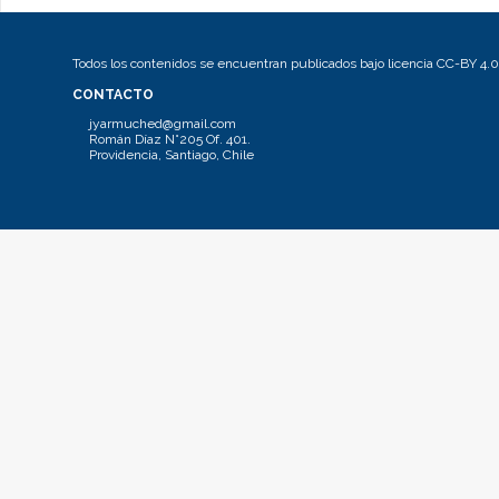
Todos los contenidos se encuentran publicados bajo licencia CC-BY 4.0
CONTACTO
jyarmuched@gmail.com
Román Díaz N°205 Of. 401.
Providencia, Santiago, Chile