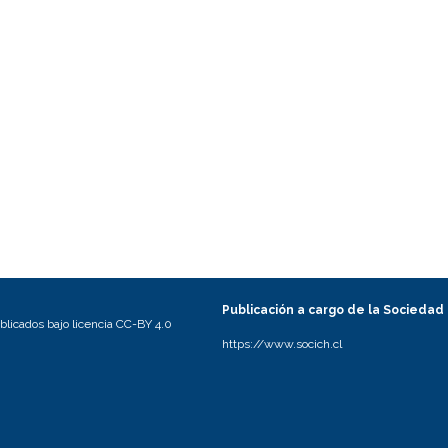
Publicación a cargo de la Sociedad
licados bajo licencia CC-BY 4.0
https://www.socich.cl