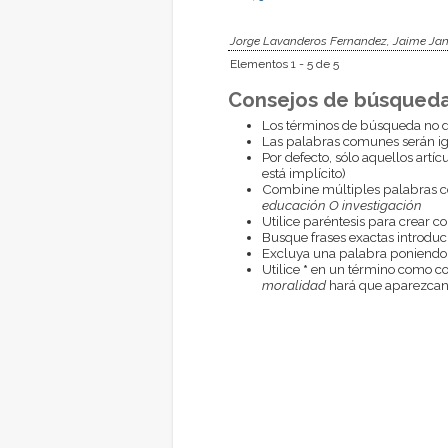
Jorge Lavanderos Fernandez, Jaime Jan
Elementos 1 - 5 de 5
Consejos de búsqueda
Los términos de búsqueda no d
Las palabras comunes serán i
Por defecto, sólo aquellos artí
está implícito)
Combine múltiples palabras 
educación O investigación
Utilice paréntesis para crear c
Busque frases exactas introduci
Excluya una palabra poniendo
Utilice
*
en un término como com
moralidad
hará que aparezcan 