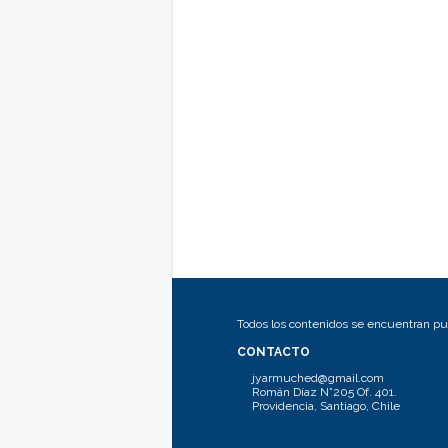
Todos los contenidos se encuentran pub
CONTACTO
jyarmuched@gmail.com
Román Díaz N°205 Of. 401.
Providencia, Santiago, Chile