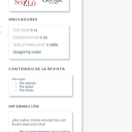
INDICADORES
SJR 2018
0.11
CiteScore 2018
0.09
SciELO Index 2018:
0.0964
Google h5-index
CONTENIDO DE LA REVISTA
Navegar
Por edición
Por autor
Por título
INFORMACIÓN
¿No sabe cómo enviarnos un
buen manuscrito?
Revise éste decálogo para publicar