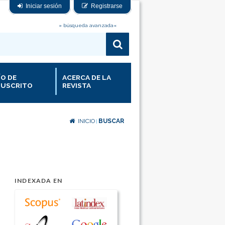
Iniciar sesión
Registrarse
» búsqueda avanzada«
ÍO DE
ACERCA DE LA
USCRITO
REVISTA
INICIO
BUSCAR
|
INDEXADA EN