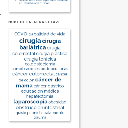
en revistas científicas
NUBE DE PALABRAS CLAVE
calidad de vida
COVID-19
cirugía
cirugía
bariátrica
cirugía
colorrectal
cirugía plástica
cirugía torácica
colecistectomía
complicaciones postoperatorias
cáncer colorrectal
cáncer
cáncer de
de colon
mama
cáncer gástrico
educación médica
hepatectomía
laparoscopía
obesidad
obstrucción intestinal
quiste pilonidal
tratamiento
trauma