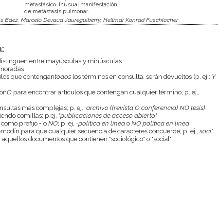
metastásico. Inusual manifestación
de metástasis pulmonar.
s Báez, Marcelo Devaud Jaureguiberry, Hellmar Konrad Fuschlocher
:
istinguen entre mayúsculas y minúsculas
gnoradas
culos que contengan
todos
los términos en consulta, serán devueltos (p. ej.:
Y
con
O
para encontrar artículos que contengan cualquier término; p. ej.,
onsultas más complejas; p. ej.,
archivo ((revista O conferencia) NO tesis)
endo comillas; p.ej,
"publicaciones de acceso abierto"
 como prefijo
-
o
NO
; p. ej.
-política en línea
o
NO política en línea
odín para que cualquier secuencia de caracteres concuerde; p. ej.,
soci*
aquellos documentos que contienen "sociológico" o "social"