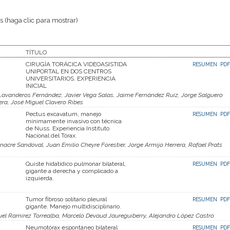
 (haga clic para mostrar)
TÍTULO
CIRUGÍA TORÁCICA VIDEOASISTIDA
RESUMEN
PDF
UNIPORTAL EN DOS CENTROS
UNIVERSITARIOS. EXPERIENCIA
INICIAL
 Lavanderos Fernández, Javier Vega Salas, Jaime Fernández Ruiz, Jorge Salguero
ra, José Miguel Clavero Ribes
Pectus excavatum, manejo
RESUMEN
PDF
mínimamente invasivo con técnica
de Nuss. Experiencia Instituto
Nacional del Tórax.
nacre Sandoval, Juan Emilio Cheyre Forestier, Jorge Armijo Herrera, Rafael Prats
Quiste hidatídico pulmonar bilateral,
RESUMEN
PDF
gigante a derecha y complicado a
izquierda.
Tumor fibroso solitario pleural
RESUMEN
PDF
gigante. Manejo multidisciplinario.
l Ramirez Torrealba, Marcelo Devaud Jaureguiberry, Alejandro López Castro
Neumotórax espontáneo bilateral
RESUMEN
PDF