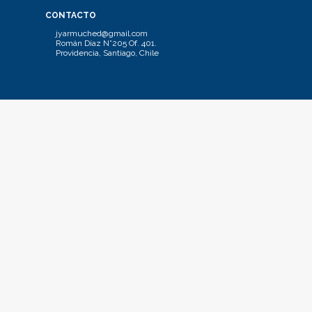
CONTACTO
jyarmuched@gmail.com
Román Díaz N°205 Of. 401.
Providencia, Santiago, Chile