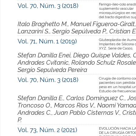
Vol. 70, Núm. 3 (2018)
Faringo-íleo-colo anas
suplemento vascular
microquirúrgico en re
del tracto digestivo su
Italo Braghetto M., Manuel Figueroa-Giralt
Lanzarini S., Sergio Sepúlveda P., Cristian
Vol. 71, Núm. 1 (2019)
Gluteoplastía de Aum
Implantes de Silicona 
XYZ. Serie de Casos.
Stefan Danilla Enei, Diego Quispe Valdes, C
Andrades Cvitanic, Rolando Schulz Rosales
Sergio Sepulveda Pereira
Vol. 70, Núm. 3 (2018)
Cirugía de contorno co
pacientes con pérdida
peso en un hospital uni
Estudio de frecuencia
Stefan Danilla E., Carlos Domínguez C., Jo
Troncoso O., Marcos Ríos V., Naomi Yamada T
Andrades C., Juan Pablo Cisternas V., Cris
P.
Vol. 73, Núm. 2 (2021)
EVOLUCIÓN HACIA LA
DE LA CIRUGÍA ORTO