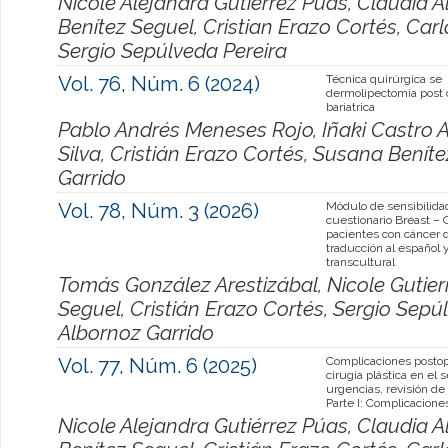
Nicole Alejandra Gutiérrez Púas, Claudia 
Benítez Seguel, Cristian Erazo Cortés, Ca
Sergio Sepúlveda Pereira
Vol. 76, Núm. 6 (2024)
Técnica quirúrgica se
dermolipectomía post 
bariatrica
Pablo Andrés Meneses Rojo, Iñaki Castro 
Silva, Cristián Erazo Cortés, Susana Benít
Garrido
Vol. 78, Núm. 3 (2026)
Módulo de sensibilida
cuestionario Breast –
pacientes con cáncer
traducción al español 
transcultural
Tomás González Arestizábal, Nicole Gutier
Seguel, Cristián Erazo Cortés, Sergio Sepú
Albornoz Garrido
Vol. 77, Núm. 6 (2025)
Complicaciones postop
cirugía plástica en el s
urgencias, revisión de l
Parte I: Complicacione
Nicole Alejandra Gutiérrez Púas, Claudia 