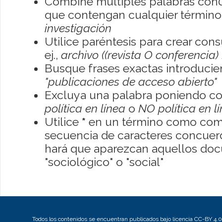
Combine múltiples palabras con
que contengan cualquier término; 
investigación
Utilice paréntesis para crear con
ej.,
archivo ((revista O conferencia)
Busque frases exactas introducien
"publicaciones de acceso abierto"
Excluya una palabra poniendo co
política en línea
o
NO política en l
Utilice
*
en un término como como
secuencia de caracteres concuerde
hará que aparezcan aquellos do
"sociológico" o "social"
Todos los contenidos se encuentran publicados bajo licencia CC-BY 4.0