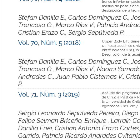
tronco inferior en paci
masiva de peso. Serie
descripción de la técn
Stefan Danilla E., Carlos Domínguez C., Jo
Troncoso O., Marco Ríos V., Patricio Andrad
Cristian Erazo C., Sergio Sepúlveda P.
Vol. 70, Núm. 5 (2018)
Upper Body Lift: Serie
un hospital clínico univ
entre los años 2013-2
Descripción de la técn
Stefan Danilla E., Carlos Domínguez C., Jo
Troncoso O., Marco Ríos V., Naomi Yamada T.
Andrades C., Juan Pablo Cisternas V., Cris
P.
Vol. 71, Núm. 3 (2019)
Análisis del programa
de Cirugía Plástica y 
la Universidad de Chil
egresados 2011-2017
Sergio Leonardo Sepúlveda Pereira, Diego 
Felipe Selman Briceño, Enrique . Larrain 
Danilla Enei, Cristian Antonio Erazo Corte
Garrido, Patricio Ricardo Andrades Cvitani