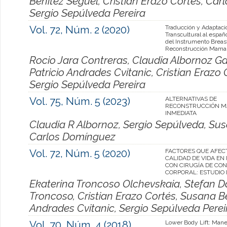
Benítez Seguel, Cristián Erazo Cortés, Ca
Sergio Sepúlveda Pereira
Vol. 72, Núm. 2 (2020)
Traducción y Adaptaci
Transcultural al españo
del Instrumento Brea
Reconstrucción Mamar
Rocio Jara Contreras, Claudia Albornoz Gar
Patricio Andrades Cvitanic, Cristian Erazo 
Sergio Sepúlveda Pereira
Vol. 75, Núm. 5 (2023)
ALTERNATIVAS DE
RECONSTRUCCIÓN M
INMEDIATA
Claudia R Albornoz, Sergio Sepúlveda, Susa
Carlos Domínguez
Vol. 72, Núm. 5 (2020)
FACTORES QUE AFEC
CALIDAD DE VIDA EN
CON CIRUGÍA DE CO
CORPORAL: ESTUDIO
Ekaterina Troncoso Olchevskaia, Stefan Da
Troncoso, Cristian Erazo Cortés, Susana Be
Andrades Cvitanic, Sergio Sepúlveda Perei
Vol. 70, Núm. 4 (2018)
Lower Body Lift: Manej