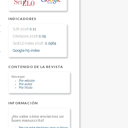
INDICADORES
SJR 2018
0.11
CiteScore 2018
0.09
SciELO Index 2018:
0.0964
Google h5-index
CONTENIDO DE LA REVISTA
Navegar
Por edición
Por autor
Por título
INFORMACIÓN
¿No sabe cómo enviarnos un
buen manuscrito?
Revise éste decálogo para publicar