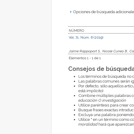
Opciones de búsqueda adicionales
NÚMERO
Vol. 71, Núm. 6 (2019)
Jaime Rappoport S., Nicole Cuneo B., Ca
Elementos 1 - 1 de 1
Consejos de búsqueda
Los términos de búsqueda no d
Las palabras comunes serán i
Por defecto, sólo aquellos artí
está implícito)
Combine múltiples palabras 
educación O investigación
Utilice paréntesis para crear c
Busque frases exactas introduci
Excluya una palabra poniendo
Utilice
*
en un término como com
moralidad
hará que aparezcan 