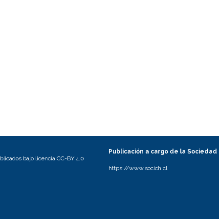
Publicación a cargo de la Sociedad
licados bajo licencia CC-BY 4.0
https://www.socich.cl