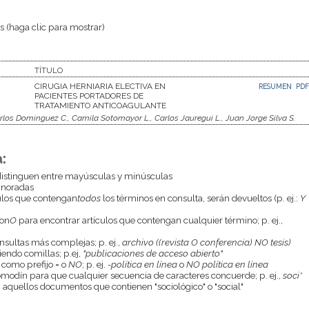
 (haga clic para mostrar)
TÍTULO
CIRUGIA HERNIARIA ELECTIVA EN
RESUMEN
PDF
PACIENTES PORTADORES DE
TRATAMIENTO ANTICOAGULANTE
rlos Dominguez C., Camila Sotomayor L., Carlos Jauregui L., Juan Jorge Silva S.
:
istinguen entre mayúsculas y minúsculas
gnoradas
culos que contengan
todos
los términos en consulta, serán devueltos (p. ej.:
Y
con
O
para encontrar artículos que contengan cualquier término; p. ej.,
onsultas más complejas; p. ej.,
archivo ((revista O conferencia) NO tesis)
endo comillas; p.ej,
"publicaciones de acceso abierto"
 como prefijo
-
o
NO
; p. ej.
-política en línea
o
NO política en línea
odín para que cualquier secuencia de caracteres concuerde; p. ej.,
soci*
aquellos documentos que contienen "sociológico" o "social"