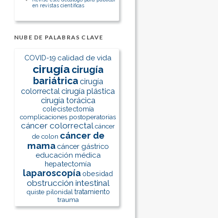
en revistas científicas
NUBE DE PALABRAS CLAVE
calidad de vida
COVID-19
cirugía
cirugía
bariátrica
cirugía
colorrectal
cirugía plástica
cirugía torácica
colecistectomía
complicaciones postoperatorias
cáncer colorrectal
cáncer
cáncer de
de colon
mama
cáncer gástrico
educación médica
hepatectomía
laparoscopía
obesidad
obstrucción intestinal
quiste pilonidal
tratamiento
trauma