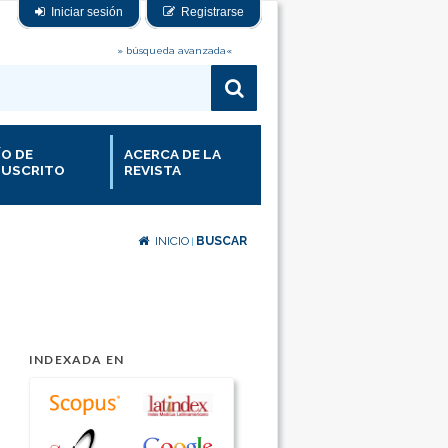
Iniciar sesión
Registrarse
» búsqueda avanzada«
ÍO DE
ACERCA DE LA
USCRITO
REVISTA
INICIO
BUSCAR
|
INDEXADA EN