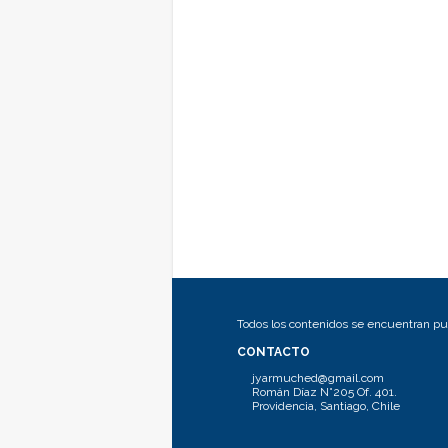
Todos los contenidos se encuentran pub
CONTACTO
jyarmuched@gmail.com
Román Díaz N°205 Of. 401.
Providencia, Santiago, Chile