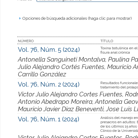
Opciones de búsqueda adicionales (haga clic para mostrar)
NÚMERO
TÍTULO
Vol. 76, Núm. 5 (2024)
Toxina botulínica en e
fisura anal crónica
Antonella Sanguineti Montalva, Paulina P
Julio Alejandro Cortés Fuentes, Mauricio 
Carrillo González
Vol. 76, Núm. 2 (2024)
Resultados funcionale
tratamiento del prolaps
Victor Julio Alejandro Cortes Fuentes, Rod
Antonio Abedrapo Moreira, Antonella Geo
Mauricio Javier Diaz Beneventi, Jose Luis 
Vol. 76, Núm. 1 (2024)
Análisis del manejo e
presacros en adultos: 
de los últimos 15 años 
Clínico de la Universi
Victor Julio Alejandro Cortes Fuentes, Rod