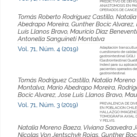
PREDICTIVO DE DEHI
ANASTOMOSIS EN PA
OPERADOS DE CANCE
Tomás Roberto Rodríguez Castillo, Natali
Abedrapo Moreira, Gunther Bocic Alvarez,
Luis Llanos Bravo, Mauricio Diaz Beneventi
Antonella Sanguineti Montalva
Vol. 71, Núm. 4 (2019)
Adaptación transcultur
cuestionario de calida
gastrointestinal GIQLI
(Gastrointestinal Qualit
Index) para su aplicac
pacientes operados de
gastrointestinal
Tomás Rodríguez Castillo, Natalia Moreno 
Montalva, Mario Abedrapo Moreira, Rodrig
Bocic Alvarez, Jose Luis Llanos Bravo, Mau
Vol. 71, Núm. 3 (2019)
PREVALENCIA DE DIV
EN POBLACION CHIL
HALLAZGO IMAGENO
TOMOGRAFIA AXIAL
Y PELVIS.
Natalia Moreno Baeza, Viviana Saavedra J
Nicolas Von Jentschyk Rojas, Gunther Boci