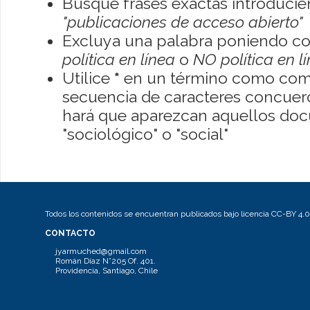
Busque frases exactas introducien
"publicaciones de acceso abierto"
Excluya una palabra poniendo co
política en línea
o
NO política en l
Utilice
*
en un término como como
secuencia de caracteres concuerde
hará que aparezcan aquellos do
"sociológico" o "social"
Todos los contenidos se encuentran publicados bajo licencia CC-BY 4.0
CONTACTO
jyarmuched@gmail.com
Román Díaz N°205 Of. 401.
Providencia, Santiago, Chile