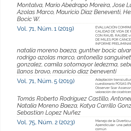
Montalva, Mario Abedrapo Moreira, Jose Lu
Azolas Marco, Mauricio Diaz Beneventi, He
Bocic W.
Vol. 71, Núm. 1 (2019)
EVALUACIÓN COMPAR
CALIDAD DE VIDA DE
CON RAUB, RAUBIE v
DE MILES POR CÁNCE
INFORME PRELIMINA
natalia moreno baeza, gunther bocic alva
rodrigo azolas marco, antonella sanguineti
gonzalez, camila sotomayor ledezma, sebas
llanos bravo, mauricio diaz beneventi
Vol. 71, Núm. 5 (2019)
Adaptación transcultur
cuestionario POSAS (P
Observer Scar Assess
valoración de cicatrices
Tomás Roberto Rodríguez Castillo, Antone
Natalia Moreno Baeza, Katya Carrillo Gon
Sebastian Lopez Nuñez
Vol. 75, Núm. 2 (2023)
Manejo de la Diverticul
Apendicular: una pato
común