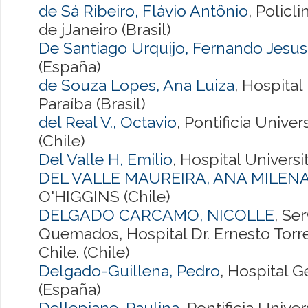
de Sá Ribeiro, Flávio Antônio
, Policl
de jJaneiro (Brasil)
De Santiago Urquijo, Fernando Jesus
(España)
de Souza Lopes, Ana Luiza
, Hospital
Paraíba (Brasil)
del Real V., Octavio
, Pontificia Unive
(Chile)
Del Valle H, Emilio
, Hospital Univers
DEL VALLE MAUREIRA, ANA MILEN
O'HIGGINS (Chile)
DELGADO CARCAMO, NICOLLE
, Ser
Quemados, Hospital Dr. Ernesto Torr
Chile. (Chile)
Delgado-Guillena, Pedro
, Hospital G
(España)
Dellepiane, Paulina
, Pontificia Unive