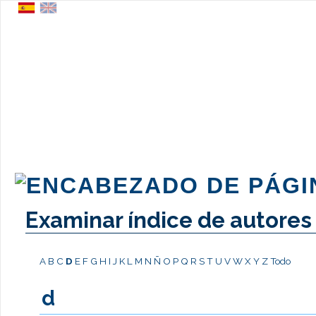
Examinar índice de autores
A
B
C
D
E
F
G
H
I
J
K
L
M
N
Ñ
O
P
Q
R
S
T
U
V
W
X
Y
Z
Todo
d