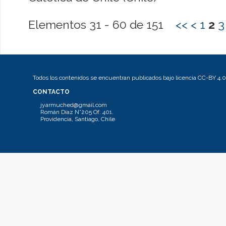
Elementos 31 - 60 de 151
<<
<
1
2
3
Todos los contenidos se encuentran publicados bajo licencia CC-BY 4.0
CONTACTO
jyarmuched@gmail.com
Román Díaz N°205 Of. 401.
Providencia, Santiago, Chile