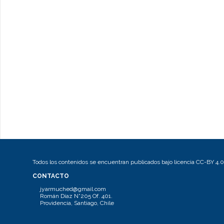
Todos los contenidos se encuentran publicados bajo licencia CC-BY 4.0
CONTACTO
jyarmuched@gmail.com
Román Díaz N°205 Of. 401.
Providencia, Santiago, Chile