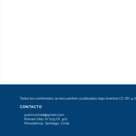
Todos los contenidos se encuentran publicados bajo licencia CC-BY 4.0
CONTACTO
jyarmuched@gmail.com
Román Díaz N°205 Of. 401.
Providencia, Santiago, Chile