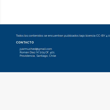
Todos los contenidos se encuentran publicados bajo licencia CC-BY 4.0
CONTACTO
jyarmuched@gmail.com
Román Díaz N°205 Of. 401.
Providencia, Santiago, Chile