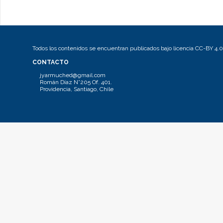
Todos los contenidos se encuentran publicados bajo licencia CC-BY 4.0
CONTACTO
jyarmuched@gmail.com
Román Díaz N°205 Of. 401.
Providencia, Santiago, Chile