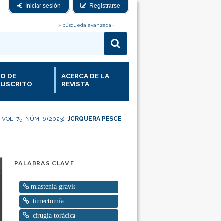
Iniciar sesión
Registrarse
» búsqueda avanzada«
ÍO DE
ACERCA DE LA
USCRITO
REVISTA
VOL. 75, NÚM. 6 (2023)
JORQUERA PESCE
|
|
PALABRAS CLAVE
miastenia gravis
timectomía
cirugía torácica